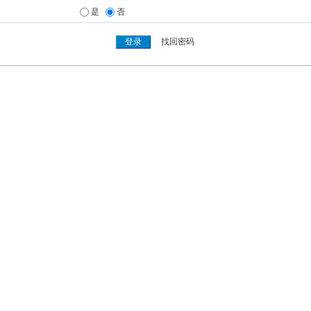
是
否
找回密码