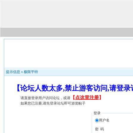
提示信息 »
极限平特
【论坛人数太多,禁止游客访问,请登
【
点这里注册
】
请直接登录用户访问论坛，或请
如果您已注册,请先登录论坛即可游览帖子
登录
用户名
密 码