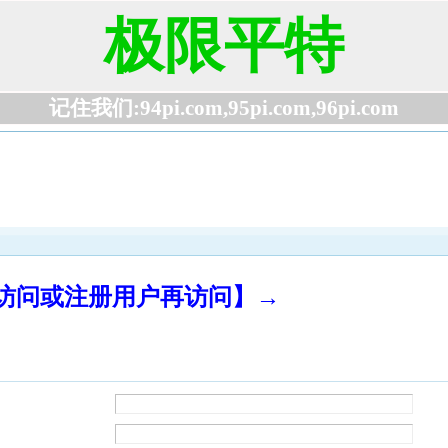
极限平特
记住我们:94pi.com,95pi.com,96pi.com
录访问或注册用户再访问】→