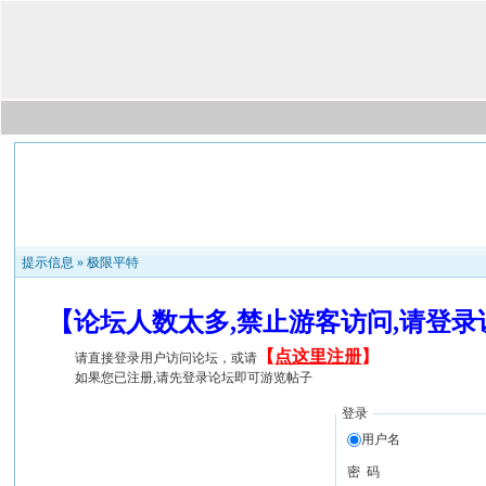
提示信息 »
极限平特
【论坛人数太多,禁止游客访问,请登
【
点这里注册
】
请直接登录用户访问论坛，或请
如果您已注册,请先登录论坛即可游览帖子
登录
用户名
密 码