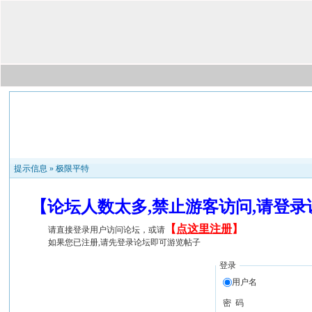
提示信息 »
极限平特
【论坛人数太多,禁止游客访问,请登
【
点这里注册
】
请直接登录用户访问论坛，或请
如果您已注册,请先登录论坛即可游览帖子
登录
用户名
密 码