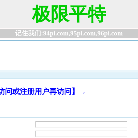
极限平特
记住我们:94pi.com,95pi.com,96pi.com
录访问或注册用户再访问】→