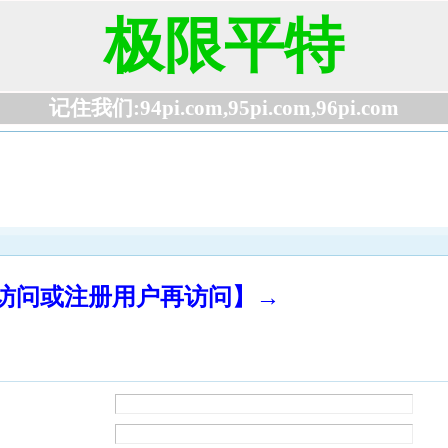
极限平特
记住我们:94pi.com,95pi.com,96pi.com
录访问或注册用户再访问】→