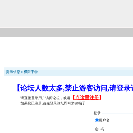
提示信息 »
极限平特
【论坛人数太多,禁止游客访问,请登
【
点这里注册
】
请直接登录用户访问论坛，或请
如果您已注册,请先登录论坛即可游览帖子
登录
用户名
密 码