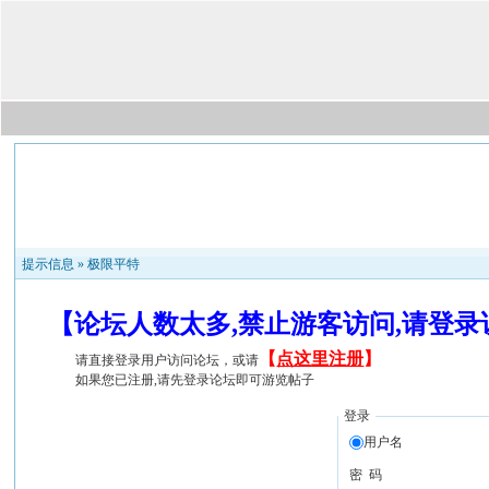
提示信息 »
极限平特
【论坛人数太多,禁止游客访问,请登
【
点这里注册
】
请直接登录用户访问论坛，或请
如果您已注册,请先登录论坛即可游览帖子
登录
用户名
密 码