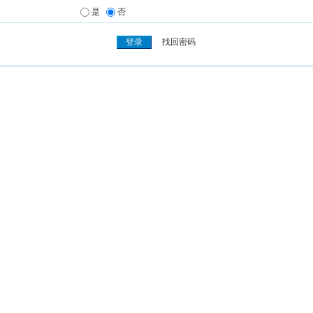
是
否
找回密码