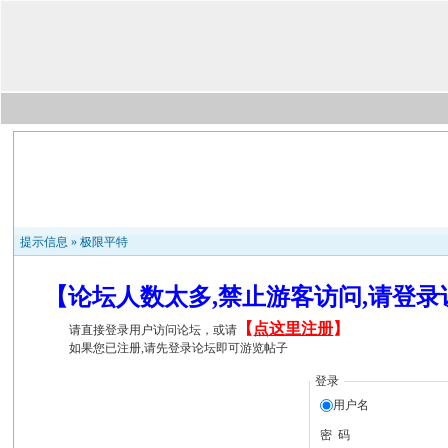
提示信息 »
极限平特
【论坛人数太多,禁止游客访问,请登
【
点这里注册
】
请直接登录用户访问论坛，或请
如果您已注册,请先登录论坛即可游览帖子
登录
用户名
密 码