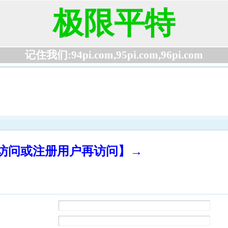
极限平特
记住我们:94pi.com,95pi.com,96pi.com
录访问或注册用户再访问】→