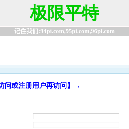
极限平特
记住我们:94pi.com,95pi.com,96pi.com
录访问或注册用户再访问】→