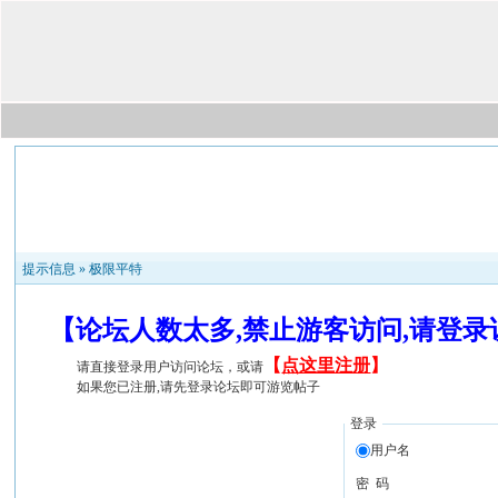
提示信息 »
极限平特
【论坛人数太多,禁止游客访问,请登
【
点这里注册
】
请直接登录用户访问论坛，或请
如果您已注册,请先登录论坛即可游览帖子
登录
用户名
密 码