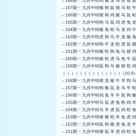
︿168期﹀:九肖中特鸡 猴 龙 马 虎 猪 
︿167期﹀:九肖中特猴 狗 鼠 猪 马 蛇 
︿166期﹀:九肖中特猪 狗 鸡 猴 马 鼠 
︿165期﹀:九肖中特狗 马 鼠 鸡 虎 兔 
︿164期﹀:九肖中特猴 兔 蛇 马 龙 鸡 
︿163期﹀:九肖中特虎 狗 马 牛 龙 猴 
︿162期﹀:九肖中特狗 牛 龙 蛇 虎 鼠 
︿161期﹀:九肖中特猴 蛇 狗 兔 马 猪 
︿160期﹀:九肖中特猴 蛇 虎 马 兔 牛 
︿159期﹀:九肖中特鼠 狗 马 猴 猪 蛇 
（（（（（（（（（（（（（（（10-
︿158期﹀:九肖中特猪 龙 猴 牛 羊 狗 
︿157期﹀:九肖中特狗 猴 鼠 龙 马 牛 
︿156期﹀:九肖中特鸡 兔 羊 牛 鼠 狗 
︿155期﹀:九肖中特马 鼠 虎 兔 狗 鸡 
︿154期﹀:九肖中特马 羊 虎 鼠 鸡 蛇 
︿153期﹀:九肖中特猪 猴 蛇 羊 兔 虎 
︿152期﹀:九肖中特鼠 狗 猴 虎 兔 龙 
︿151期﹀:九肖中特猪 鼠 羊 虎 鸡 蛇 