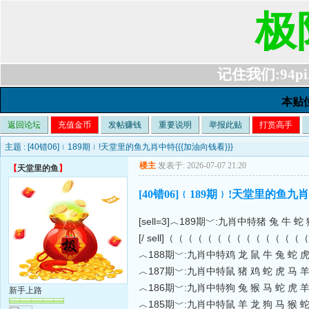
极
记住我们:94pi.c
本贴
返回论坛
充值金币
发帖赚钱
重要说明
举报此贴
打赏高手
主题 :
[40错06]﹛189期﹜!天堂里的鱼九肖中特{{{加油向钱看}}}
楼主
发表于: 2026-07-07 21:20
【
天堂里的鱼
】
[40错06]﹛189期﹜!天堂里的鱼九肖
[sell=3]︿189期﹀:九肖中特猪 兔 牛 蛇
[/ sell]（（（（（（（（（（（（（
︿188期﹀:九肖中特鸡 龙 鼠 牛 兔 蛇 
︿187期﹀:九肖中特鼠 猪 鸡 蛇 虎 马 
︿186期﹀:九肖中特狗 兔 猴 马 蛇 虎 
新手上路
︿185期﹀:九肖中特鼠 羊 龙 狗 马 猴 