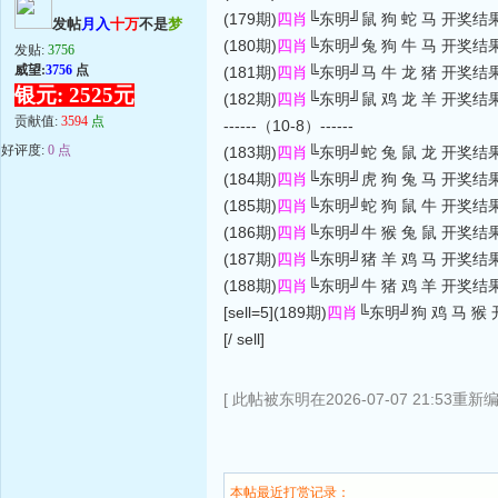
(179期)
四肖
╚东明╝鼠 狗 蛇 马 开奖结果 
发帖
月入
十万
不是
梦
(180期)
四肖
╚东明╝兔 狗 牛 马 开奖结果
发贴:
3756
威望:
3756
点
(181期)
四肖
╚东明╝马 牛 龙 猪 开奖结果
银元: 2525元
(182期)
四肖
╚东明╝鼠 鸡 龙 羊 开奖结果
贡献值:
3594
点
------（10-8）------
好评度:
0 点
(183期)
四肖
╚东明╝蛇 兔 鼠 龙 开奖结果
(184期)
四肖
╚东明╝虎 狗 兔 马 开奖结果
(185期)
四肖
╚东明╝蛇 狗 鼠 牛 开奖结果 
(186期)
四肖
╚东明╝牛 猴 兔 鼠 开奖结果
(187期)
四肖
╚东明╝猪 羊 鸡 马 开奖结果
(188期)
四肖
╚东明╝牛 猪 鸡 羊 开奖结果
[sell=5](189期)
四肖
╚东明╝狗 鸡 马 猴 
[/ sell]
[ 此帖被东明在2026-07-07 21:53重新编
本帖最近打赏记录：