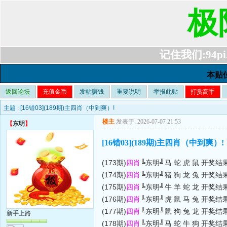
极
记住我们:94pi.c
本贴
返回论坛
充值金币
发帖赚钱
重要说明
举报此贴
打赏高手
主题 :
[16错03](189期)主四肖（中到爽）!
楼主
发表于: 2026-07-07 21:53
【
东明
】
[16错03](189期)主四肖（中到爽）!
(173期)
四肖
╚东明╝马 蛇 虎 鼠 开奖结果
(174期)
四肖
╚东明╝猪 狗 龙 兔 开奖结果
(175期)
四肖
╚东明╝牛 羊 蛇 龙 开奖结果
(176期)
四肖
╚东明╝虎 鼠 马 兔 开奖结果
(177期)
四肖
╚东明╝鼠 狗 兔 龙 开奖结果 
新手上路
(178期)
四肖
╚东明╝马 蛇 牛 狗 开奖结果