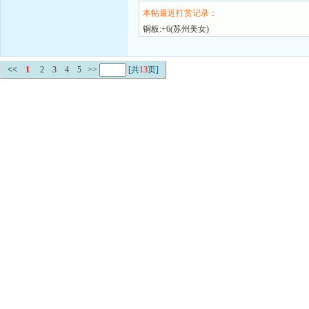
本帖最近打赏记录：
铜板:+6(苏州美女)
<<
1
2
3
4
5
>>
[共
13
页]