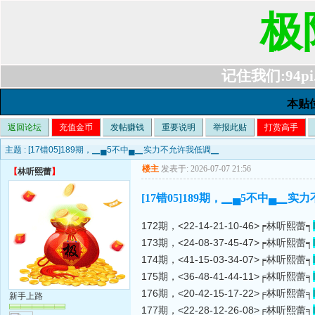
极
记住我们:94pi.c
本贴
返回论坛
充值金币
发帖赚钱
重要说明
举报此贴
打赏高手
主题 :
[17错05]189期，▁▄5不中▄▁实力不允许我低调▁
楼主
发表于: 2026-07-07 21:56
【
林听熙蕾
】
[17错05]189期，▁▄5不中▄▁
172期，<22-14-21-10-46>╒林听熙蕾╕
173期，<24-08-37-45-47>╒林听熙蕾╕
174期，<41-15-03-34-07>╒林听熙蕾╕
175期，<36-48-41-44-11>╒林听熙蕾╕
176期，<20-42-15-17-22>╒林听熙蕾╕
新手上路
177期，<22-28-12-26-08>╒林听熙蕾╕