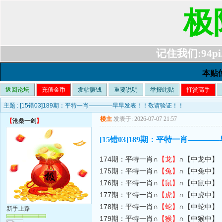
极
记住我们:94pi.c
本贴
返回论坛
充值金币
发帖赚钱
重要说明
举报此贴
打赏高手
主题 :
[15错03]189期：平特一肖————早早发表！！敬请验证！！
楼主
发表于: 2026-07-07 21:57
【
沧桑一剑
】
[15错03]189期：平特一肖——
174期：平特一肖∩
【龙】
∩【中龙中】
175期：平特一肖∩
【兔】
∩【中兔中】
176期：平特一肖∩
【鼠】
∩【中鼠中】
177期：平特一肖∩
【虎】
∩【中虎中】
178期：平特一肖∩
【蛇】
∩【中蛇中】
新手上路
179期：平特一肖∩
【猴】
∩【中猴中】