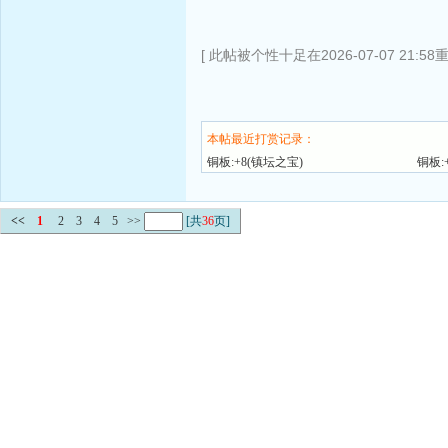
[ 此帖被个性十足在2026-07-07 21:58
本帖最近打赏记录：
铜板:+8(镇坛之宝)
铜板:
<<
1
2
3
4
5
>>
[共
36
页]