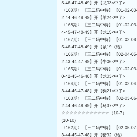
5-46-47-48-49】开【龙03<中了>
〈169期〉 【三二码中特】 【01-02-03-06-09-
2-44-46-48-49】开【羊24<中了>
〈168期〉 【三二码中特】 【01-02-03-05-06-
4-45-47-48-49】开【龙15<中了>
〈167期〉 【三二码中特】 【01-02-08-09-11-
5-46-47-48-49】开【鼠19《错》
〈166期〉 【三二码中特】 【02-04-05-06-08-
2-43-44-47-49】开【牛06<中了>
〈165期〉 【三二码中特】 【01-02-03-04-05-
0-42-45-46-48】开【龙03<中了>
〈164期〉 【三二码中特】 【01-02-04-06-09-
3-44-46-47-48】开【狗21<中了>
〈163期〉 【三二码中特】 【02-03-06-07-10-
2-44-46-48-49】开【马37<中了>
☆☆☆☆☆☆☆☆☆☆☆☆（10-7）
(10-10)
〈162期〉 【三二码中特】 【02-05-07-10-11-
3-44-45-47-48】开【猪32《错》