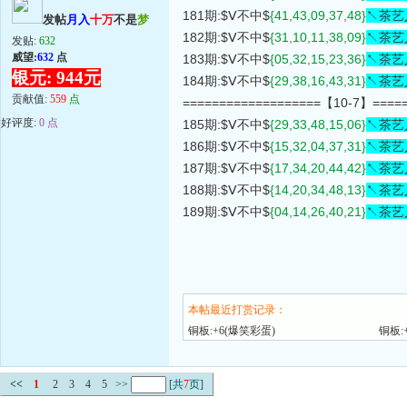
181期:$Ⅴ不中$
{41,43,09,37,48}
↖茶艺
发帖
月入
十万
不是
梦
182期:$Ⅴ不中$
{31,10,11,38,09}
↖茶艺
发贴:
632
威望:
632
点
183期:$Ⅴ不中$
{05,32,15,23,36}
↖茶艺
银元: 944元
184期:$Ⅴ不中$
{29,38,16,43,31}
↖茶艺
贡献值:
559
点
===================【10-7】=====
好评度:
0 点
185期:$Ⅴ不中$
{29,33,48,15,06}
↖茶艺
186期:$Ⅴ不中$
{15,32,04,37,31}
↖茶艺
187期:$Ⅴ不中$
{17,34,20,44,42}
↖茶艺
188期:$Ⅴ不中$
{14,20,34,48,13}
↖茶艺
189期:$Ⅴ不中$
{04,14,26,40,21}
↖茶艺
本帖最近打赏记录：
铜板:+6(爆笑彩蛋)
铜板:
<<
1
2
3
4
5
>>
[共
7
页]