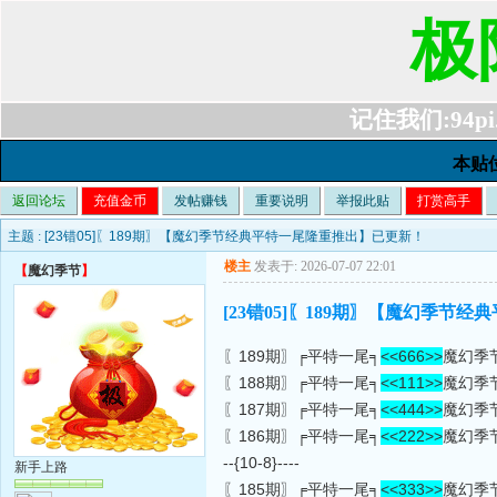
极
记住我们:94pi.c
本贴
返回论坛
充值金币
发帖赚钱
重要说明
举报此贴
打赏高手
主题 :
[23错05]〖189期〗【魔幻季节经典平特一尾隆重推出】已更新！
楼主
发表于: 2026-07-07 22:01
【
魔幻季节
】
[23错05]〖189期〗【魔幻季节
〖189期〗╒平特一尾╕
<<666>>
魔幻季节
〖188期〗╒平特一尾╕
<<111>>
魔幻季节 
〖187期〗╒平特一尾╕
<<444>>
魔幻季节 
〖186期〗╒平特一尾╕
<<222>>
魔幻季节 
--{10-8}----
新手上路
〖185期〗╒平特一尾╕
<<333>>
魔幻季节 