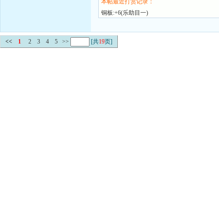
本帖最近打赏记录：
铜板:+6(乐助目一)
<<
1
2
3
4
5
>>
[共
19
页]