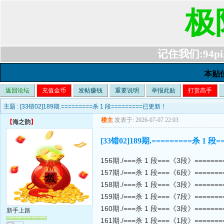
极
记住我们:94pi.c
本贴
返回论坛
充值金币
发帖赚钱
重要说明
举报此贴
打赏高手
主题 :
[33错02]189期.=========杀 1 段=========已更新！
楼主
发表于: 2026-07-07 22:03
【
海之韵
】
[33错02]189期.=========杀 1 
156期./===杀 1 段===《3段》======
157期./===杀 1 段===《6段》======
158期./===杀 1 段===《3段》======
159期./===杀 1 段===《7段》======
160期./===杀 1 段===《3段》======
新手上路
161期./===杀 1 段===《1段》======