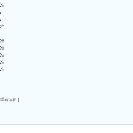
马准
错
错
马准
马准
牛准
鸡准
羊准
鸡准
准
7重新编辑 ]