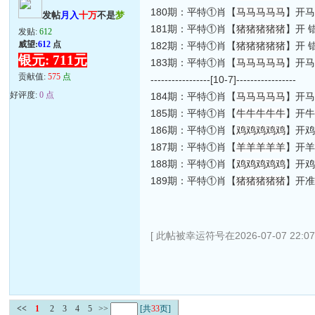
180期：平特①肖【
马马马马马
】开
发帖
月入
十万
不是
梦
181期：平特①肖【
猪猪猪猪猪
】开 
发贴:
612
威望:
612
点
182期：平特①肖【
猪猪猪猪猪
】开 
银元: 711元
183期：平特①肖【
马马马马马
】开
贡献值:
575
点
-----------------[10-7]-----------------
好评度:
0 点
184期：平特①肖【
马马马马马
】开
185期：平特①肖【
牛牛牛牛牛
】开
186期：平特①肖【
鸡鸡鸡鸡鸡
】开
187期：平特①肖【
羊羊羊羊羊
】开
188期：平特①肖【
鸡鸡鸡鸡鸡
】开
189期：平特①肖【
猪猪猪猪猪
】开
[ 此帖被幸运符号在2026-07-07 22:0
<<
1
2
3
4
5
>>
[共
33
页]