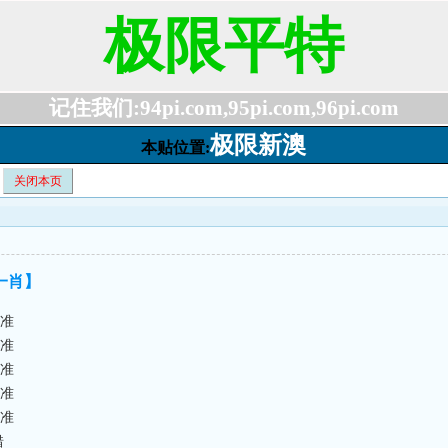
极限平特
记住我们:94pi.com,95pi.com,96pi.com
极限新澳
本贴位置:
关闭本页
特一肖】
狗准
虎准
牛准
鼠准
蛇准
错