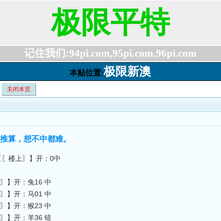
极限平特
记住我们:94pi.com,95pi.com,96pi.com
极限新澳
本贴位置:
关闭本页
#精确推算，想不中都难。
＞＞【〖楼上〗】开：0中
〗】开：兔16 中
〗】开：马01 中
〗】开：猴23 中
〗】开：羊36 错