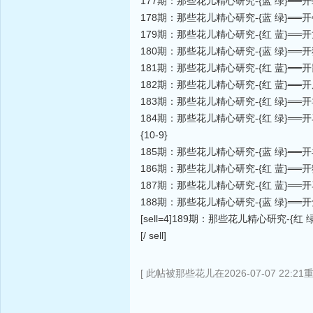
177期：那些花儿精心研究-{蓝 绿}══开
178期：那些花儿精心研究-{蓝 绿}══开
179期：那些花儿精心研究-{红 蓝}══开
180期：那些花儿精心研究-{蓝 绿}══开
181期：那些花儿精心研究-{红 蓝}══开
182期：那些花儿精心研究-{红 蓝}══开
183期：那些花儿精心研究-{红 绿}══开
184期：那些花儿精心研究-{红 绿}══开
{10-9}
185期：那些花儿精心研究-{蓝 绿}══开
186期：那些花儿精心研究-{红 蓝}══开
187期：那些花儿精心研究-{红 蓝}══开
188期：那些花儿精心研究-{蓝 绿}══开
[sell=4]189期：那些花儿精心研究-{红 
[/ sell]
[ 此帖被那些花儿在2026-07-07 22:21