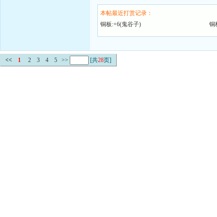
本帖最近打赏记录：
铜板:+6(鬼谷子)
铜
<<
1
2
3
4
5
>>
[共
28
页]