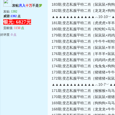
183期;变态私服平特二肖｛鼠鼠鼠+狗狗
发帖
月入
十万
不是
梦
182期;变态私服平特二肖｛龙龙龙+狗
发贴:
1392
威望:
1392
点
▲▲▲▲▲▲▲▲▲▲▲▲︿10-10﹀
银元: 6827元
181期;变态私服平特二肖｛虎虎虎+羊羊
贡献值:
1150
点
180期;变态私服平特二肖｛蛇蛇蛇+马
好评度:
0 点
179期;变态私服平特二肖｛鼠鼠鼠+鸡
178期;变态私服平特二肖｛牛牛牛+蛇
177期;变态私服平特二肖｛鼠鼠鼠+羊羊
176期;变态私服平特二肖｛羊羊羊+鼠
175期;变态私服平特二肖｛鸡鸡鸡+虎虎
174期;变态私服平特二肖｛兔兔兔+狗
173期;变态私服平特二肖｛猪猪猪+牛牛
172期;变态私服平特二肖｛猪猪猪+鼠鼠
▲▲▲▲▲▲▲▲▲▲▲▲︿10-7﹀
171期;变态私服平特二肖｛猴猴猴+马马
170期;变态私服平特二肖｛鼠鼠鼠+猪猪
169期;变态私服平特二肖｛狗狗狗+马马
168期;变态私服平特二肖｛龙龙龙+牛牛