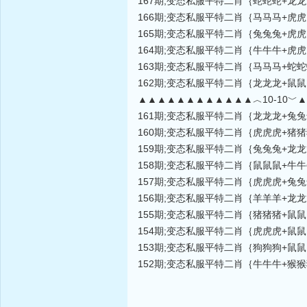
167期;变态私服平特二肖｛蛇蛇蛇+龙龙
166期;变态私服平特二肖｛马马马+虎虎
165期;变态私服平特二肖｛兔兔兔+虎虎
164期;变态私服平特二肖｛牛牛牛+虎虎
163期;变态私服平特二肖｛马马马+蛇蛇
162期;变态私服平特二肖｛龙龙龙+鼠鼠
▲▲▲▲▲▲▲▲▲▲▲▲︿10-10﹀
161期;变态私服平特二肖｛龙龙龙+兔兔
160期;变态私服平特二肖｛虎虎虎+猪
159期;变态私服平特二肖｛兔兔兔+龙
158期;变态私服平特二肖｛鼠鼠鼠+牛牛
157期;变态私服平特二肖｛虎虎虎+兔
156期;变态私服平特二肖｛羊羊羊+龙
155期;变态私服平特二肖｛猪猪猪+鼠鼠
154期;变态私服平特二肖｛虎虎虎+鼠
153期;变态私服平特二肖｛狗狗狗+鼠鼠
152期;变态私服平特二肖｛牛牛牛+猴猴