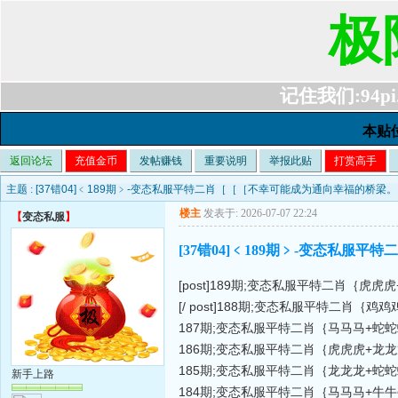
极
记住我们:94pi.c
本贴
返回论坛
充值金币
发帖赚钱
重要说明
举报此贴
打赏高手
主题 :
[37错04]﹤189期﹥-变态私服平特二肖［［［不幸可能成为通向幸福的桥梁
楼主
发表于: 2026-07-07 22:24
【
变态私服
】
[37错04]﹤189期﹥-变态私
[post]189期;变态私服平特二肖｛虎虎
[/ post]188期;变态私服平特二肖｛
187期;变态私服平特二肖｛马马马+蛇
186期;变态私服平特二肖｛虎虎虎+龙龙
185期;变态私服平特二肖｛龙龙龙+蛇蛇
新手上路
184期;变态私服平特二肖｛马马马+牛牛