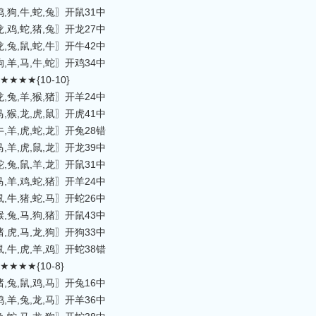
鸡,狗,牛,蛇,兔〗开鼠31中
龙,鸡,蛇,猪,兔〗开龙27中
龙,兔,鼠,蛇,牛〗开牛42中
狗,羊,马,牛,蛇〗开鸡34中
★★{10-10}
龙,兔,羊,猴,猪〗开羊24中
马,猴,龙,虎,鼠〗开虎41中
牛,羊,虎,蛇,龙〗开兔28错
马,羊,虎,鼠,龙〗开龙39中
蛇,兔,鼠,羊,龙〗开鼠31中
马,羊,鸡,蛇,猪〗开羊24中
鼠,牛,猪,蛇,马〗开蛇26中
猴,兔,马,狗,猪〗开鼠43中
猪,虎,马,龙,狗〗开狗33中
鼠,牛,虎,羊,鸡〗开蛇38错
★★{10-8}
猪,兔,鼠,鸡,马〗开兔16中
鸡,羊,兔,龙,马〗开羊36中