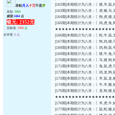
[162期]本期统计为八肖：〖猪,羊,鼠,
发帖
月入
十万
不是
梦
[163期]本期统计为八肖：〖虎,猴,马,
发贴:
3464
威望:
3464
点
[164期]本期统计为八肖：〖狗,虎,猪,
银元: 2352元
[165期]本期统计为八肖：〖鸡,虎,兔,
贡献值:
3394
点
★★★★★★★★★★★★★★★★★★★★
好评度:
0 点
[166期]本期统计为八肖：〖蛇,牛,鼠,
[167期]本期统计为八肖：〖狗,鸡,猪,
[168期]本期统计为八肖：〖鸡,狗,鼠,
[169期]本期统计为八肖：〖猪,牛,兔,
[170期]本期统计为八肖：〖马,猪,狗,
[171期]本期统计为八肖：〖兔,鼠,虎,
[172期]本期统计为八肖：〖鸡,龙,狗,
[173期]本期统计为八肖：〖羊,鼠,龙,
[174期]本期统计为八肖：〖牛,羊,猴,
[175期]本期统计为八肖：〖龙,狗,猪,
★★★★★★★★★★★★★★★★★★★★
[176期]本期统计为八肖：〖羊,虎,牛,
[177期]本期统计为八肖：〖鼠,蛇,猴,