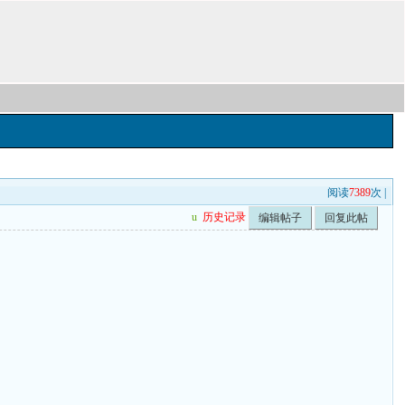
阅读
7389
次 |
u
历史记录
编辑帖子
回复此帖