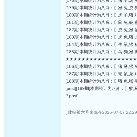
[178期]本期统计为八肖：〖猪,羊,鸡,
[179期]本期统计为八肖：〖猴,兔,虎,
[180期]本期统计为八肖：〖虎,羊,猪,
[181期]本期统计为八肖：〖鼠,兔,蛇,
[182期]本期统计为八肖：〖虎,兔,猴,
[183期]本期统计为八肖：〖虎,兔,猪,
[184期]本期统计为八肖：〖牛,鼠,猴,
[185期]本期统计为八肖：〖马,狗,猴,
★★★★★★★★★★★★★★★★★★★★
[186期]本期统计为八肖：〖猪,马,猴,
[187期]本期统计为八肖：〖蛇,鼠,龙,
[188期]本期统计为八肖：〖猪,兔,猴,
[post][189期]本期统计为八肖：〖猴,
[/ post]
[ 此帖被六月来临在2026-07-07 22:2