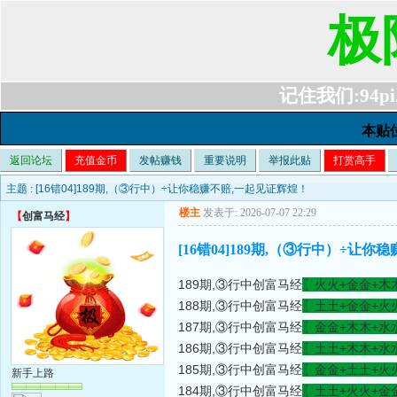
极
记住我们:94pi.c
本贴
返回论坛
充值金币
发帖赚钱
重要说明
举报此贴
打赏高手
主题 :
[16错04]189期,（③行中）÷让你稳赚不赔,一起见证辉煌！
楼主
发表于: 2026-07-07 22:29
【
创富马经
】
[16错04]189期,（③行中）÷让
189期,③行中创富马经
〖火火+金金+木
188期,③行中创富马经
〖土土+金金+火
187期,③行中创富马经
〖金金+木木+水
186期,③行中创富马经
〖土土+木木+水
185期,③行中创富马经
〖金金+土土+火
新手上路
184期,③行中创富马经
〖土土+火火+金