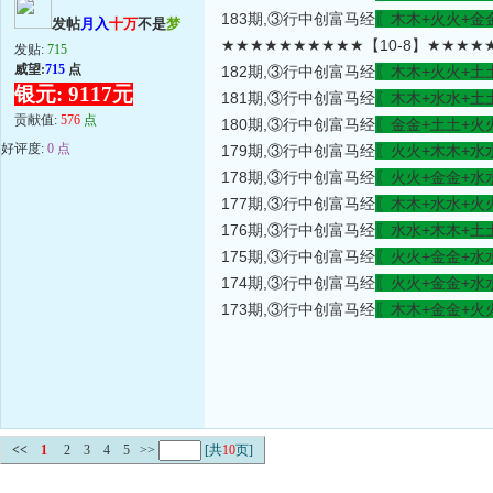
183期,③行中创富马经
〖木木+火火+金
发帖
月入
十万
不是
梦
★★★★★★★★★★【10-8】★★★★
发贴:
715
威望:
715
点
182期,③行中创富马经
〖木木+火火+土
银元: 9117元
181期,③行中创富马经
〖木木+水水+土
贡献值:
576
点
180期,③行中创富马经
〖金金+土土+火
好评度:
0 点
179期,③行中创富马经
〖火火+木木+水
178期,③行中创富马经
〖火火+金金+水
177期,③行中创富马经
〖木木+水水+火
176期,③行中创富马经
〖水水+木木+土
175期,③行中创富马经
〖火火+金金+水
174期,③行中创富马经
〖火火+金金+水
173期,③行中创富马经
〖木木+金金+火
<<
1
2
3
4
5
>>
[共
10
页]