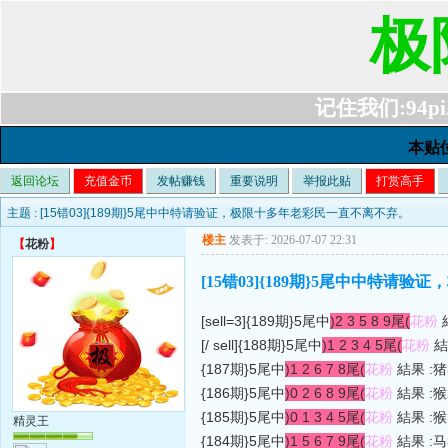
极
记住我们:94pi.c
本贴
返回论坛
充值金币
发帖赚钱
重要说明
举报此贴
打赏高手
主题 :
[15错03]{189期}5尾中中特请验证，极限十多年老彩民一直不离不弃。
楼主
发表于: 2026-07-07 22:31
【
花粉
】
[15错03]{189期}5尾中中特
[sell=3]{189期}5尾中
)2 3 5 8 9尾(
花粉
結
[/ sell]{188期}5尾中
)1 2 3 4 5尾(
花粉
結
{187期}5尾中
)1 2 6 7 8尾(
花粉
結果 :猪
{186期}5尾中
)0 2 6 8 9尾(
花粉
結果 :猴2
{185期}5尾中
)0 1 3 4 5尾(
花粉
結果 :猴
精灵王
{184期}5尾中
)1 5 6 7 9尾(
花粉
結果 :马