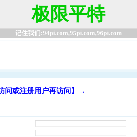
极限平特
记住我们:94pi.com,95pi.com,96pi.com
录访问或注册用户再访问】→