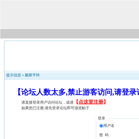
提示信息 »
极限平特
【论坛人数太多,禁止游客访问,请登
【
点这里注册
】
请直接登录用户访问论坛，或请
如果您已注册,请先登录论坛即可游览帖子
登录
用户名
密 码