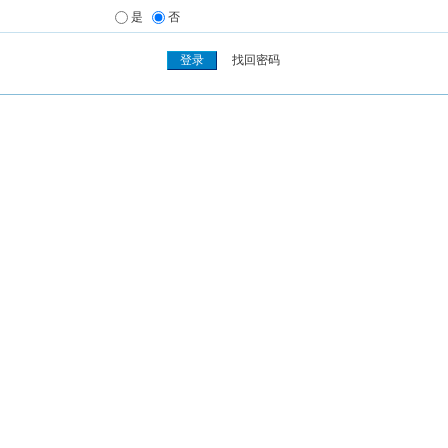
是
否
找回密码