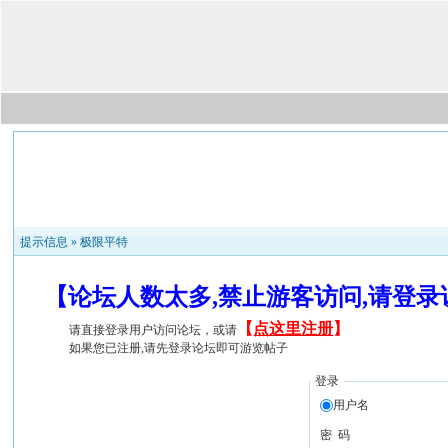
提示信息 »
极限平特
【论坛人数太多,禁止游客访问,请登
【
点这里注册
】
请直接登录用户访问论坛，或请
如果您已注册,请先登录论坛即可游览帖子
登录
用户名
密 码