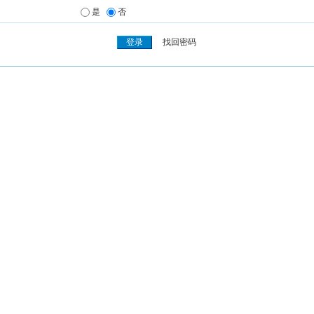
是
否
找回密码