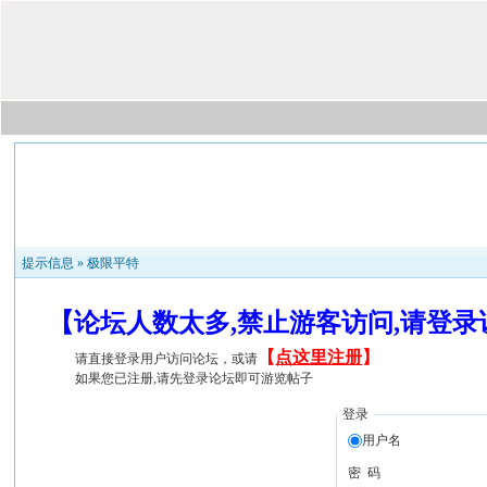
提示信息 »
极限平特
【论坛人数太多,禁止游客访问,请登
【
点这里注册
】
请直接登录用户访问论坛，或请
如果您已注册,请先登录论坛即可游览帖子
登录
用户名
密 码