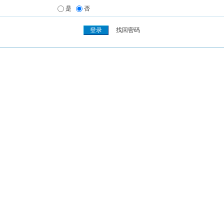
是
否
找回密码