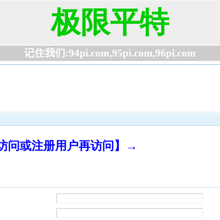
极限平特
记住我们:94pi.com,95pi.com,96pi.com
录访问或注册用户再访问】→