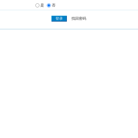
是
否
找回密码