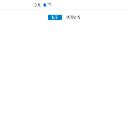
是
否
找回密码