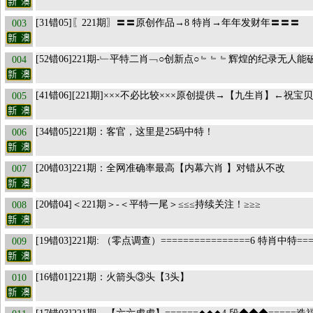
[31错05]〖221期〗〓〓原创作品→8 特肖→年年发财年〓〓〓
003
[52错06]221期-﹂平特二肖﹁○创新点○﹄﹄﹄辉煌的纪录无人
004
[41错06][221期]×××不必比较×××原创提供→【九生肖】←祝宝
005
[34错05]221期：客官，这里是25码中特！
006
[20错03]221期：全网准确率最高【内幕六肖 】对错从不改
007
[20错04]＜221期＞-＜平特一尾＞≤≤≤持续关注！≥≥≥
008
[19错03]221期: （零点调查）================6 特肖中特===
009
[16错01]221期：火箭头③头【3头】
010