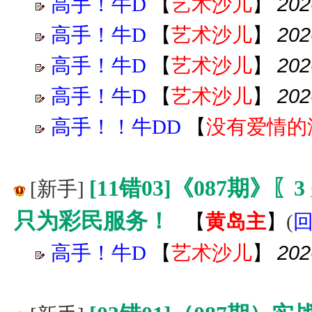
202
高手！牛D
【
艺术沙儿
】
202
高手！牛D
【
艺术沙儿
】
202
高手！牛D
【
艺术沙儿
】
202
高手！牛D
【
艺术沙儿
】
高手！！牛DD
【
没有爱情的
[11错03]《087期
[新手]
只为彩民服务！
【
黄岛主
】
(
202
高手！牛D
【
艺术沙儿
】