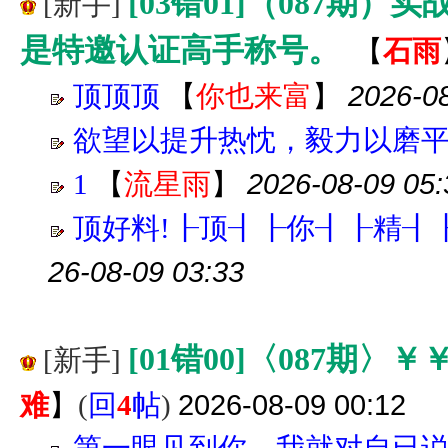
[03错01]（087期
[新手]
是特邀认证高手称号。
【
石雨
2026-0
顶顶顶
【
你也来富
】
欲望以提升热忱，毅力以磨
2026-08-09 05:
1
【
流星雨
】
顶好料!┠顶┨┠你┨┠精┨┠
26-08-09 03:33
[01错00]〈087期
[新手]
2026-08-09 00:12
难
】
(
回
4
帖
)