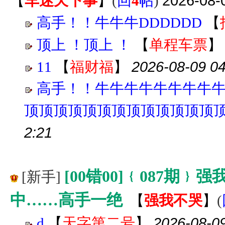
2026-08-
【
车迷天下事
】
(
回
4
帖
)
高手！！牛牛牛DDDDDD
【
顶上 ！顶上 ！
【
单程车票
】
2026-08-09 04
11
【
福财福
】
高手！！牛牛牛牛牛牛牛牛
顶顶顶顶顶顶顶顶顶顶顶顶顶
2:21
[00错00]﹛087
[新手]
中……高手一绝
【
强我不哭
】
(
2026-08-09
d
【
天字第二号
】