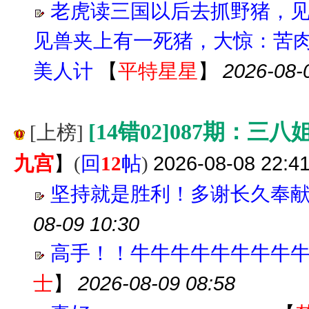
老虎读三国以后去抓野猪，见
见兽夹上有一死猪，大惊：苦肉
2026-08-
美人计
【
平特星星
】
[14错02]087期：
[上榜]
2026-08-08 22:4
九宫
】
(
回
12
帖
)
坚持就是胜利！多谢长久奉
08-09 10:30
高手！！牛牛牛牛牛牛牛牛牛牛牛ddd
2026-08-09 08:58
士
】