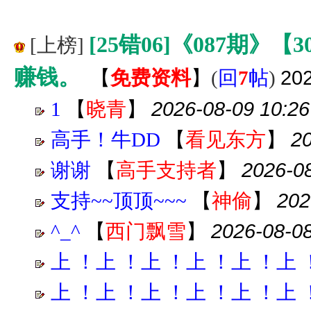
[25错06]《087期
[上榜]
赚钱。
202
【
免费资料
】
(
回
7
帖
)
2026-08-09 10:26
1
【
晓青
】
20
高手！牛DD
【
看见东方
】
2026-0
谢谢
【
高手支持者
】
202
支持~~顶顶~~~
【
神偷
】
2026-08-08
^_^
【
西门飘雪
】
上 ！上 ！上 ！上 ！上 ！上 
上 ！上 ！上 ！上 ！上 ！上 