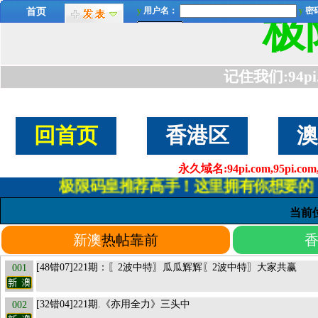
y
用户名：
y
密
首页
极
银行
表格显示
刷新论坛
记住我们:94pi.c
回首页
香港区
澳
永久域名:94pi.com,95pi.com
极限码皇推荐高手！这里拥有你想
当前
新澳
热帖靠前
[48错07]221期：〖2波中特〗瓜瓜辉辉〖2波中特〗大家共赢
001
[32错04]221期.《亦用全力》三头中
002