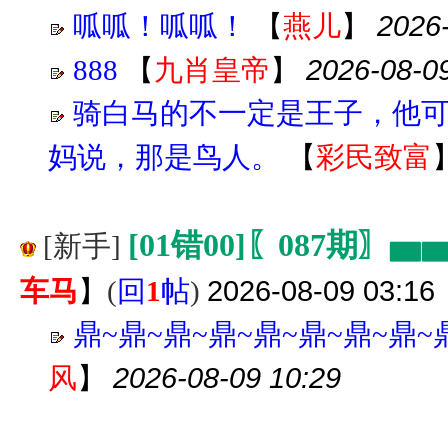
2026
呱呱！呱呱！
【
燕儿
】
2026-08-0
888
【
九肖皇帝
】
骑白马的不一定是王子，他
妈说，那是鸟人。
【
彩民致富
[01错00]〖087期
[新手]
2026-08-09 03:16
车马
】
(
回
1
帖
)
鼎~鼎~鼎~鼎~鼎~鼎~鼎~鼎~
2026-08-09 10:29
风
】