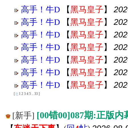
202
高手！牛D
【
黑马皇子
】
202
高手！牛D
【
黑马皇子
】
202
高手！牛D
【
黑马皇子
】
202
高手！牛D
【
黑马皇子
】
202
高手！牛D
【
黑马皇子
】
202
高手！牛D
【
黑马皇子
】
202
高手！牛D
【
黑马皇子
】
[
1
2
3
4
5
..
33
]
[00错00]087期:正
[新手]