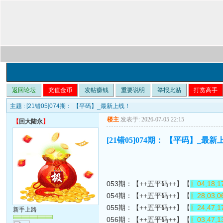
返回论坛
充值金币
发帖赚钱
重要说明
举报此贴
打赏高手
主题 :
[21错05]074期： 【平码】_最新上线！
楼主
发表于: 2026-07-05 22:15
【
回大陆永
】
[21错05]074期： 【平码】_最
053期：【++五平码++】【
〖04,18,1
054期：【++五平码++】【
〖28,03,0
055期：【++五平码++】【
〖24,47,1
新手上路
056期：【++五平码++】【
〖03,47,1