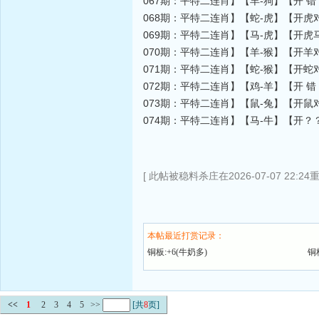
067期：平特二连肖】【羊-狗】【开 错
068期：平特二连肖】【蛇-虎】【开虎
069期：平特二连肖】【马-虎】【开虎
070期：平特二连肖】【羊-猴】【开羊
071期：平特二连肖】【蛇-猴】【开蛇
072期：平特二连肖】【鸡-羊】【开 错
073期：平特二连肖】【鼠-兔】【开鼠
074期：平特二连肖】【马-牛】【开？
[ 此帖被稳料杀庄在2026-07-07 22:24
本帖最近打赏记录：
铜板:+6(牛奶多)
铜
<<
1
2
3
4
5
>>
[共
8
页]