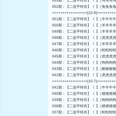
053期：【二连平特肖】《【［马马马
052期：【二连平特肖】《【［兔兔兔
+++++++++++++++++[10-8]++++++++
051期：【二连平特肖】《【［牛牛牛
050期：【二连平特肖】《【［羊羊羊
049期：【二连平特肖】《【［羊羊羊羊
048期：【二连平特肖】《【［虎虎虎虎
047期：【二连平特肖】《【［羊羊羊
046期：【二连平特肖】《【［蛇蛇蛇
045期：【二连平特肖】《【［虎虎虎
044期：【二连平特肖】《【［狗狗狗
043期：【二连平特肖】《【［猴猴猴
042期：【二连平特肖】《【［虎虎虎
+++++++++++++++++[10-7]++++++++
041期：【二连平特肖】《【［牛牛牛
040期：【二连平特肖】《【［猪猪猪
039期：【二连平特肖】《【［狗狗狗狗
038期：【二连平特肖】《【［猪猪猪
037期：【二连平特肖】《【［蛇蛇蛇蛇