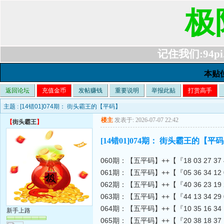
极
记住我们:94pi.c
本贴
返回论坛
充值金币
发帖赚钱
重要说明
举报此贴
打赏高手
主题 :
[14错01]074期： 街头霸王的【平码】
楼主
发表于: 2026-07-07 22:42
【
街头霸王
】
[14错01]074期： 街头霸王的【平
060期：【五平码】++【『18 03 27 3
061期：【五平码】++【『05 36 34 12 
062期：【五平码】++【『40 36 23 1
063期：【五平码】++【『44 13 34 2
064期：【五平码】++【『10 35 16 34
新手上路
065期：【五平码】++【『20 38 18 3