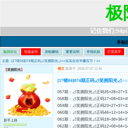
极
记住我们:94pi.c
本贴
返回论坛
充值金币
发帖赚钱
重要说明
举报此贴
打赏高手
主题 :
[17错04]074期正码⊿笑拥阳光⊿○○实实在在年赚百万！○○
楼主
发表于: 2026-07-07 22:46
【
笑拥阳光
】
[17错04]074期正码⊿笑拥阳光⊿
057期：⊿笑拥阳光⊿正码35+28+27+31
058期：⊿笑拥阳光⊿正码17+08+03+49
059期：⊿笑拥阳光⊿正码23+27+37+33+
060期：⊿笑拥阳光⊿正码46+12+14+34
061期：⊿笑拥阳光⊿正码18+38+36+37
新手上路
062期：⊿笑拥阳光⊿正码12+08+04+14+4