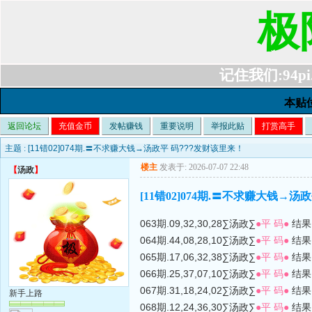
极
记住我们:94pi.c
本贴
返回论坛
充值金币
发帖赚钱
重要说明
举报此贴
打赏高手
主题 :
[11错02]074期.〓不求赚大钱→汤政平 码???发财该里来！
楼主
发表于: 2026-07-07 22:48
【
汤政
】
[11错02]074期.〓不求赚大钱→汤
063期.09,32,30,28∑汤政∑
●平 码●
结果:
064期.44,08,28,10∑汤政∑
●平 码●
结果:
065期.17,06,32,38∑汤政∑
●平 码●
结果:
066期.25,37,07,10∑汤政∑
●平 码●
结果:
067期.31,18,24,02∑汤政∑
●平 码●
结果:
新手上路
068期.12,24,36,30∑汤政∑
●平 码●
结果: