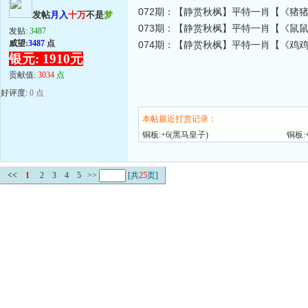
072期：【静赏秋枫】平特一肖【《猪猪
发帖
月入
十万
不是
梦
073期：【静赏秋枫】平特一肖【《鼠鼠
发贴:
3487
威望:
3487
点
074期：【静赏秋枫】平特一肖【《鸡鸡
银元: 1910元
贡献值:
3034
点
好评度:
0 点
本帖最近打赏记录：
铜板:+6(黑马皇子)
铜板:
<<
1
2
3
4
5
>>
[共
25
页]