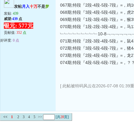
067期;特段『2段-4段-5段-7段』=，鸡1
发帖
月入
十万
不是
梦
068期;特段『3段-4段-5段-6段』=，虎2
发贴:
439
威望:
439
点
069期;特段『1段-3段-6段-7段』=，猴3
银元: 577元
070期;特段『1段-2段-3段-4段』=，马1
贡献值:
352
点
﹂﹂﹂﹂﹂﹂﹂﹂﹂10-8﹁﹁﹁﹁﹁﹁
好评度:
0 点
071期;特段『2段-3段-4段-5段』=，鼠4
072期;特段『3段-5段-6段-7段』=，猪4
073期;特段『2段-4段-6段-7段』=，龙2
074期;特段『4段-5段-6段-7段』=，？
[ 此帖被特码风云在2026-07-08 01:39
<<
1
2
3
4
5
>>
[共
28
页]