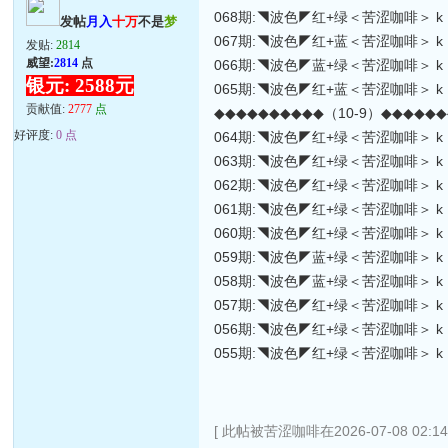
068期:◥波色◤红+绿＜苦涩咖啡＞ k 
发帖
月入
十万
不是
梦
067期:◥波色◤红+蓝＜苦涩咖啡＞ k 
发贴:
2814
威望:
2814
点
066期:◥波色◤蓝+绿＜苦涩咖啡＞ k 
银元: 2588元
065期:◥波色◤红+蓝＜苦涩咖啡＞ k 
贡献值:
2777
点
◆◆◆◆◆◆◆◆◆◆（10-9）◆◆◆◆◆
好评度:
0 点
064期:◥波色◤红+绿＜苦涩咖啡＞ k 
063期:◥波色◤红+绿＜苦涩咖啡＞ k 
062期:◥波色◤红+绿＜苦涩咖啡＞ k 
061期:◥波色◤红+绿＜苦涩咖啡＞ k 
060期:◥波色◤红+绿＜苦涩咖啡＞ k 
059期:◥波色◤蓝+绿＜苦涩咖啡＞ k 
058期:◥波色◤蓝+绿＜苦涩咖啡＞ k 
057期:◥波色◤红+绿＜苦涩咖啡＞ k 
056期:◥波色◤红+绿＜苦涩咖啡＞ k 
055期:◥波色◤红+绿＜苦涩咖啡＞ k 
[ 此帖被苦涩咖啡在2026-07-08 02:1