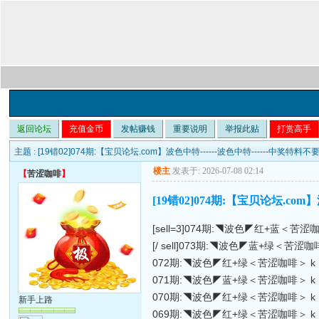
返回论坛
充值金币
发帖赚钱
重要说明
举报此贴
打赏高手
主题 :
[19错02]074期:【宝贝论坛.com】波色中特------波色中特------中奖特料
楼主
发表于: 2026-07-08 02:14
【
苦涩咖啡
】
[19错02]074期:【宝贝论坛.com
[sell=3]074期:◥波色◤红+蓝＜苦涩
[/ sell]073期:◥波色◤蓝+绿＜苦涩咖
072期:◥波色◤红+绿＜苦涩咖啡＞ k 
071期:◥波色◤蓝+绿＜苦涩咖啡＞ k 
070期:◥波色◤红+绿＜苦涩咖啡＞ k 
新手上路
069期:◥波色◤红+绿＜苦涩咖啡＞ k 