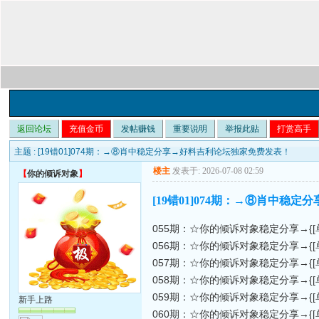
返回论坛
充值金币
发帖赚钱
重要说明
举报此贴
打赏高手
主题 :
[19错01]074期：→⑧肖中稳定分享→好料吉利论坛独家免费发表！
楼主
发表于: 2026-07-08 02:59
【
你的倾诉对象
】
[19错01]074期：→⑧肖中稳
055期：☆你的倾诉对象稳定分享→{[单]
056期：☆你的倾诉对象稳定分享→{[单]
057期：☆你的倾诉对象稳定分享→{[单]
058期：☆你的倾诉对象稳定分享→{[单]
059期：☆你的倾诉对象稳定分享→{[单]
新手上路
060期：☆你的倾诉对象稳定分享→{[单]