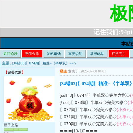
极
记住我们:94pi.c
本贴
返回论坛
充值金币
发帖赚钱
重要说明
举报此贴
打赏高手
主题 :
[34错03]〖074期〗精准=《半单双》==？
楼主
发表于: 2026-07-08 04:01
【
完美六彩
】
[34错03]〖074期〗精准=《半单双
[sell=3]〖074期〗半单双◇完美六彩◇
[/ sell]〖073期〗半单双◇完美六彩◇
(
〖072期〗半单双◇完美六彩◇
(小双+大
〖071期〗半单双◇完美六彩◇
(大单+小
〖070期〗半单双◇完美六彩◇
(大双+小
新手上路
〓〓〓[10-10]〓〓〓