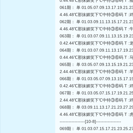
0.44.48℃那抹媚笑下℃中特③⑥码 T :
061期： 单 01.05.07.09.13.17.19.21.23.
4.46.48℃那抹媚笑下℃中特③⑥码 T :
062期： 单 01.03.09.11.13.15.17.21.23.
4.46.48℃那抹媚笑下℃中特③⑥码 T :
063期： 单 01.03.07.09.11.13.15.19.23.
0.42.44℃那抹媚笑下℃中特③⑥码 T :
064期： 单 01.03.07.09.11.13.17.19.23.
0.44.46℃那抹媚笑下℃中特③⑥码 T :
065期： 单 03.05.07.09.13.15.19.21.23.
2.44.46℃那抹媚笑下℃中特③⑥码 T :
066期： 单 01.03.05.07.09.13.15.17.19.
0.42.46℃那抹媚笑下℃中特③⑥码 T :
067期： 单 01.03.05.07.15.17.19.21.25.
2.44.48℃那抹媚笑下℃中特③⑥码 T :
068期： 单 03.09.11.13.17.21.23.27.29.
4.46.48℃那抹媚笑下℃中特③⑥码 T :
-----------------[10-8]-----------------
069期： 单 01.03.07.15.17.21.23.25.27.