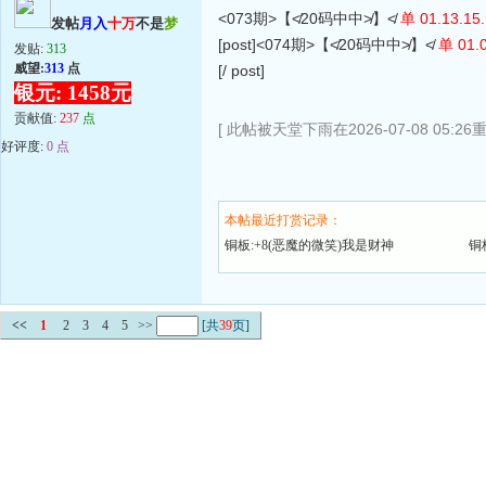
<073期>【≮20码中中≯】≮
单 01.13.15.
发帖
月入
十万
不是
梦
[post]<074期>【≮20码中中≯】≮
单 01.0
发贴:
313
威望:
313
点
[/ post]
银元: 1458元
贡献值:
237
点
[ 此帖被天堂下雨在2026-07-08 05:26
好评度:
0 点
本帖最近打赏记录：
铜板:+8(恶魔的微笑)我是财神
铜
<<
1
2
3
4
5
>>
[共
39
页]